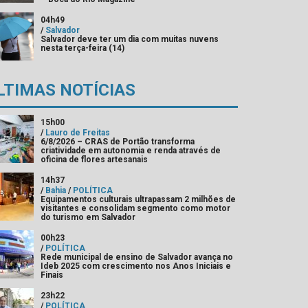
04h49
/
Salvador
Salvador deve ter um dia com muitas nuvens
nesta terça-feira (14)
LTIMAS NOTÍCIAS
15h00
/
Lauro de Freitas
6/8/2026 – CRAS de Portão transforma
criatividade em autonomia e renda através de
oficina de flores artesanais
14h37
/
Bahia
/
POLÍTICA
Equipamentos culturais ultrapassam 2 milhões de
visitantes e consolidam segmento como motor
do turismo em Salvador
00h23
/
POLÍTICA
Rede municipal de ensino de Salvador avança no
Ideb 2025 com crescimento nos Anos Iniciais e
Finais
23h22
/
POLÍTICA