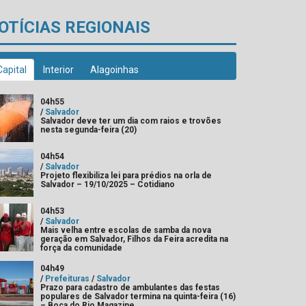
OTÍCIAS REGIONAIS
Capital
Interior
Alagoinhas
04h55
/
Salvador
Salvador deve ter um dia com raios e trovões
nesta segunda-feira (20)
04h54
/
Salvador
Projeto flexibiliza lei para prédios na orla de
Salvador – 19/10/2025 – Cotidiano
04h53
/
Salvador
Mais velha entre escolas de samba da nova
geração em Salvador, Filhos da Feira acredita na
força da comunidade
04h49
/
Prefeituras
/
Salvador
Prazo para cadastro de ambulantes das festas
populares de Salvador termina na quinta-feira (16)
– Boca do Rio Magazine