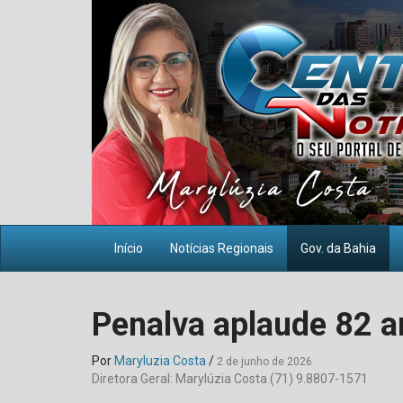
Início
Notícias Regionais
Gov. da Bahia
Penalva aplaude 82 a
Por
Maryluzia Costa
/
2 de junho de 2026
Diretora Geral: Marylúzia Costa (71) 9.8807-1571